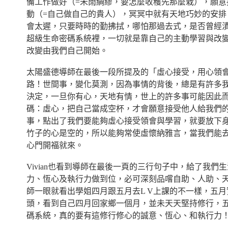
備工作做好（=未雨綢繆，要怎麼收穫先那麼栽），願意接
動（=自己做自己的貴人），冥冥中就有天地巧妙的安排
會太遲，只要時時的勤拂拭，哪怕那過去式，是否曾經漬，今
超級生命密碼系統裡，一切就是靠自己的主動學習與改
改變由我們自己開始。
太陽盛德導師在最後一段所提及的「虛心接受，用心領
路！世間事，變化莫測，因為事情的背後，總是有許多
決定，一旦你有心，天地有情，世上的許多事可能因此而
碼：虛心，把自己當成空杯，才會願意接受他人給我們的
事，點出了我們要能夠虛心接受領會與學習，就要放下身段
竹子的心是空的，所以能夠常使虛懷納雅言，當我們能
心門開福就來。
Vivian也看到導師在最後一頁的三行句子中，給了我
力、恆心及執行力做到位，必可深刻品嚐自助、人助、天助
師一眼就看出學姐四月跟五月去L V上課的不一樣，五
頭，看到自己四月回家鄉一個月，並未天天堅持修行，
碼系統，真的要有這修行修心的誠意、恆心、和執行力！