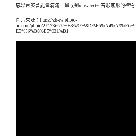
感恩菁英會能量滿滿，還收到unexpected有形無形的
圖片來源：https://zh-tw.photo-
ac.com/photo/27173665/%E8%97%8D%E5%A4%A9
E5%86%B0%E5%B1%B1