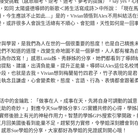
受挑戰（感恩順考、逆考、道考、夢考的提醒），say yes，
，如同 太陽盛德導師的新歌＜將生活寫成詩＞中所說：「現在
生應該不止如此…」是的，Vivian領悟到Alex不用糾結活
變，或許很多人會說生活總有不順心、會犯錯，天性如何是一回
會與學習，是我們為人在世的一個很重要的態度！也是自己精進
我們不知道的道理。改變生命地圖不是一個夢想，人人都有權為
為你改寫！」感恩Lusia姊、秀靜姊的分享，她們都看到了導師
提點、建議，出清負能量，提升正能量。導師以Alex這位名校
，也就是去我。Vivian想到梅蘭菊竹四君子，竹子表現的是
去執念且謙虛，心會變柔軟，態度、言語、行為、表情都會跟著
們生活中的金鑰匙：「做事在人，成事在天，先將自身可調動的誠
的奇妙。」對應今天Sue學姊分享5 /25實體共修的心得，學
月實修後臉上有光的神秘作用力。智慧的學姊GPS搜索引擎開啟，
五月回美國後看到能量不足，趕緊努力實修，令學姐深刻體會到
感恩Sue學姐的分享，大家都好為學姐的見證感到開心哦！