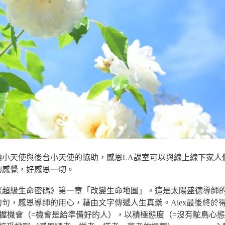
讀小天使與後台小天使的協助，感恩LA課室可以與線上線下家人
的感覺，好感恩一切。
成《超級生命密碼》第一章「改變生命地圖」。這是太陽盛德導師
句，感恩導師的用心，藉由文字傳遞人生真藥。Alex最後終於
得把握機會（=機會是給準備好的人），以積極態度（=沒有鴕鳥心