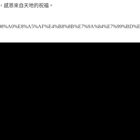
禮物，感恩來自天地的祝福。
%E6%98%A0%E8%A5%AF%E4%B8%8B%E7%9A%84%E7%99%BD%