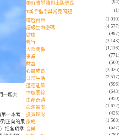
(94)
📚好書導讀與出版專區
(1)
❓新手指南與常見問題
(1,010)
精選實證
(4,577)
超級生命密碼
(997)
健康
(3,143)
修行
(1,116)
人際關係
(771)
事業
(560)
財富
(3,026)
心靈成長
(2,517)
日常生活
(596)
道德能量
(643)
情感關係
們一起共
(950)
生命奇蹟
(1,672)
命運轉變
(425)
的第一本著
投資理財
(1,588)
得到正向的果
家庭
(627)
態）把各項準
音樂
(789)