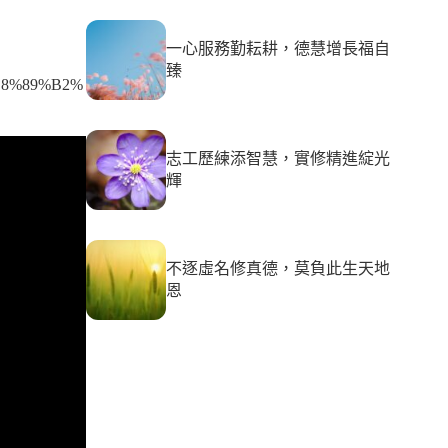
一心服務勤耘耕，德慧增長福自
臻
E8%89%B2%
志工歷練添智慧，實修精進綻光
輝
不逐虛名修真德，莫負此生天地
恩