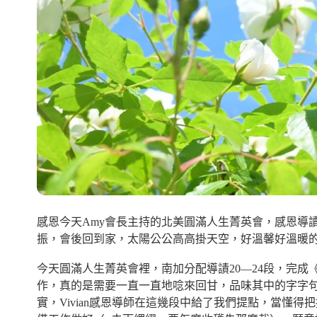
感恩今天Amy會長主持的北美圓滿人生菁英會，感恩導
振，會後回到家，太陽公公高高掛天空，好溫馨好溫暖
今天圓滿人生菁英會裡，南加分配導謮20—24段，完
作，真的是需要一直一直地唸來回甘，品味其中的字字句
實，Vivian感恩導師在這幾段中給了我們提點，當懂