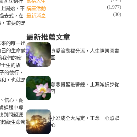
心動就立刻行
富裕人生
(1,977)
馬上開始，不
講座活動
(30)
在過去式，在
最新消息
事，重要的是
最新推薦文章
未來的唯一出
自己的生命做
真愛流動福分添，人生際遇圖畫
圓
給我們的密
博士生的故
君子的德行，
柔和，也就是
慈悲提醒敲警鐘，止漏減損步從
容
意、信心、耐
姊說課程中導
找到問題源
小忍成全大局定，正念一心照眾
在超級生命密
心