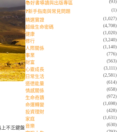
(93)
📚好書導讀與出版專區
(1)
❓新手指南與常見問題
(1,027)
精選實證
(4,708)
超級生命密碼
(1,020)
健康
(3,240)
修行
(1,140)
人際關係
(776)
事業
(563)
財富
(3,111)
心靈成長
(2,581)
日常生活
(614)
道德能量
(658)
情感關係
(972)
生命奇蹟
(1,698)
命運轉變
(428)
投資理財
(1,631)
家庭
(630)
音樂
路上不乏鍵盤
(793)