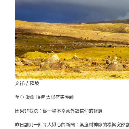
文祥/吉隆坡
至心 皈命 頂禮 太陽盛德導師
因果非裁決：從一場不幸意外談信仰的智慧
昨日讀到一則令人揪心的新聞：某漁村神廟的橫梁突然