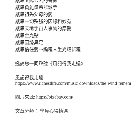
感恩太陽公公的眷顧
感恩負能量慈悲鬆手
感恩祖先父母的愛
感恩一切殊勝的因緣和妙有
感恩天地宇宙人事物的厚愛
感恩金光點
感恩因緣具足
感恩信任愛～編程人生光耀新程
邀請您一同聆聽《風記得我走過》
風記得我走過
https://www.richestlife.com/music-downloads/the-wind-remem
圖片來源: https://pixabay.com/
文章分類：
學員心得精選