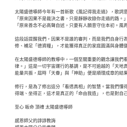
太陽盛德導師今年有一首新歌《風記得我走過》，歌詞
「原來因果不是裁決之書，只是靜靜收錄你走過的路。
「原來善念不必高聲自述，只要有人願意守住本初。風
這段話提醒我們，因果不是誰的審判，而是我們自身行
修、補足「德資糧」，才能獲得真正的家庭圓滿與身體
在太陽盛德導師的教導中，一個至關重要的觀念讓我們
律。」這是一切宇宙運行的基調，是不可逾越的「天地
能量共振，屆時「天眷」與「神助」便是順理成章的結
修行，是為了修出這分「看透真相」的智慧。當我們懂
得端、坐得正，這才是真正的「命由我造」，也是對自
至心 皈命 頂禮 太陽盛德導師
感恩師父的諄諄教誨