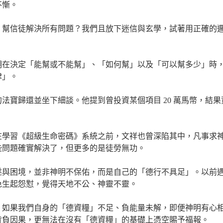
不慚。
」幫信徒解決所有問題？我們且放下迷信與玄學，試著用正確的
明在決定「能幫或不能幫」、「如何幫」以及「可以幫多少」時
律」。
法寶歸還並坐下細談。他提到曾投資某個項目 20 萬馬幣，結果
在學習《超級生命密碼》系統之前，文祥也曾深陷其中，凡事求
些問題確實解決了，但更多的是徒勞無功。
遂與困境，並非神明不保佑，而是自己的「德行不具足」。以前
免生起怨懟，覺得天地不公、神靈不靈。
。如果我們自身的「德資糧」不足、負能量未解，即便神明有心
背負因果，更無法在沒有「德資糧」的基礎上憑空賜予福報。