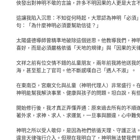
俠發出對神明不敬的言論，許多不明因果的人更是大言
這讓我陷入沉思：不知從何時起，大眾認為神明「必須
句：「為什麼神明必須要幫助信徒？」
太陽盛德導師曾精準地破除這個迷思。他教導我們，神
喜好，而是必須嚴格依循「天地的規律」與「因果的天
文祥之前有位交情不錯的乩童朋友，兩年前我將他送我的
海，甚至惹上了官司。他不斷感嘆自己「遇人不淑」。
在東南亞，宮廟文化與乩童（神明代理人）非常盛行。
神明能幫我解決事業、健康與孩子的問題。坦白說，有
開始修行後，我才真正弄懂弄通：原來過去所有的不順
著外求，求神、求人、求運氣，一旦事與願違，心中難
神明之所以受人敬仰，是因為祂們依循天理、守護正法
違背天律強行介入。但現在我明白了，神明無法替我們