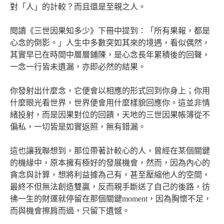
對「人」的計較？而且還是至親之人。
閱讀《三世因果知多少》下冊中提到：「所有果報，都是
心念的倒影。」人生中多數突如其來的境遇，看似偶然，
其實早已在時間中層層鋪陳，是心念長年累積後的回聲，
一念一行皆未遺漏，亦即必然的結果。
你發射出什麼念，它便會以相應的形式回到你身上；你用
什麼眼光看世界，世界便會用什麼樣貌回應你。這並非情
緒投射，而是因果對位的回饋，天地的三世因果帳簿從不
偏私，一切皆是如實返照，無有錯漏。
這也讓我聯想到，那位帶著計較心的人，曾經在某個關鍵
的機緣中，原本擁有極好的發展機會，然而，因為內心的
貪念與計算，想將利益據為己有，甚至壓縮他人的空間，
最終不但無法創造雙贏，反而親手斷送了自己的後路，彷
彿一生的財運就停留在那個關鍵moment，因為胸懷不足，
而與機會擦肩而過，只留下遺憾。