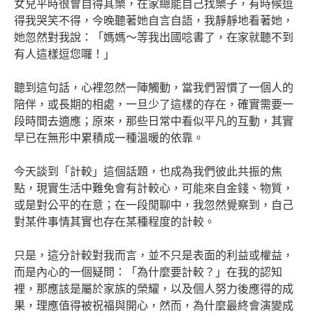
女兒平時很會自得其樂，在家總能自己找樂子，有時候逗
得我哭笑不得，今晚聽著她自言自語，我靜靜地看著她，
她忽然對我說：「媽媽～等我出國唸書了，在家就聽不到
有人這樣逗您囉！」
聽到這句話，心裡忽然一陣觸動，當我們習慣了一個人的
陪伴，或長期的相處，一旦少了這樣的存在，確實需要一
段時間去適應；原來，那些日常中看似平凡的互動，其實
早已在無形中累積成一種溫暖的依靠。
今天談到「計較」這個話題，也成為我們彼此共振的焦
點，現實生活中難免會有計較心，可能來自金錢、物質，
或是對公平的在意；在一段閒聊中，我忽然覺察到，自己
對某件事情其實也存在某種程度的計較。
只是，這分計較對我而言，並不只是表面的利益或權益，
而是內心的一個疑問：「為什麼要計較？」在我的認知
裡，那應該是屬於家族的榮耀，以及個人努力後應得的成
果，理應值得被祝福與開心，然而，為什麼最終會演變成