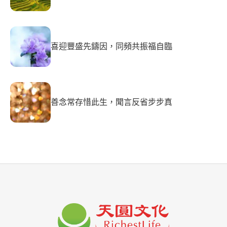
喜迎豐盛先鑄因，同頻共振福自臨
善念常存惜此生，聞言反省步步真