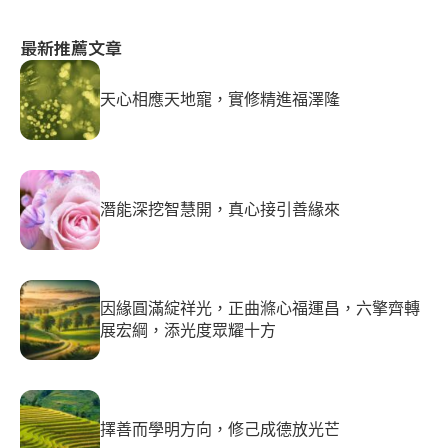
最新推薦文章
天心相應天地寵，實修精進福澤隆
潛能深挖智慧開，真心接引善緣來
因緣圓滿綻祥光，正曲滌心福運昌，六擎齊轉
展宏綱，添光度眾耀十方
擇善而學明方向，修己成德放光芒