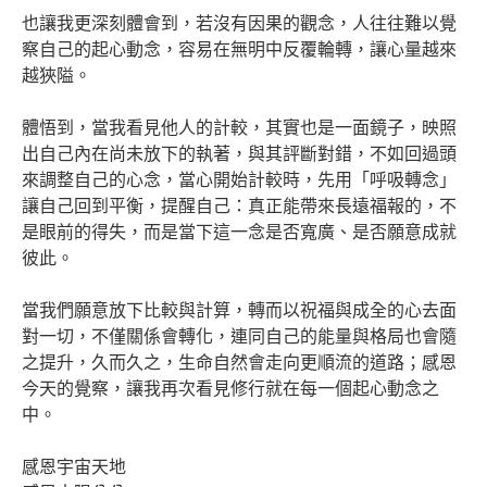
也讓我更深刻體會到，若沒有因果的觀念，人往往難以覺
察自己的起心動念，容易在無明中反覆輪轉，讓心量越來
越狹隘。
體悟到，當我看見他人的計較，其實也是一面鏡子，映照
出自己內在尚未放下的執著，與其評斷對錯，不如回過頭
來調整自己的心念，當心開始計較時，先用「呼吸轉念」
讓自己回到平衡，提醒自己：真正能帶來長遠福報的，不
是眼前的得失，而是當下這一念是否寬廣、是否願意成就
彼此。
當我們願意放下比較與計算，轉而以祝福與成全的心去面
對一切，不僅關係會轉化，連同自己的能量與格局也會隨
之提升，久而久之，生命自然會走向更順流的道路；感恩
今天的覺察，讓我再次看見修行就在每一個起心動念之
中。
感恩宇宙天地