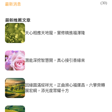
(30)
最新消息
最新推薦文章
天心相應天地寵，實修精進福澤隆
潛能深挖智慧開，真心接引善緣來
因緣圓滿綻祥光，正曲滌心福運昌，六擎齊轉
展宏綱，添光度眾耀十方