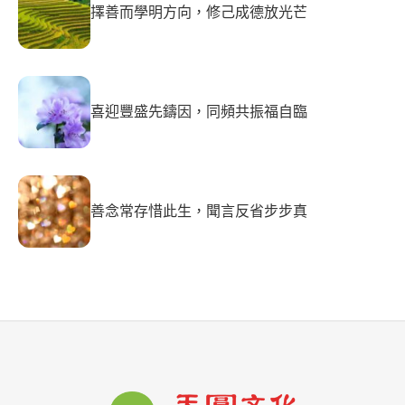
擇善而學明方向，修己成德放光芒
喜迎豐盛先鑄因，同頻共振福自臨
善念常存惜此生，聞言反省步步真