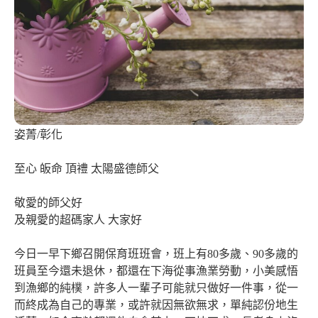
姿菁/彰化
至心 皈命 頂禮 太陽盛德師父
敬愛的師父好
及親愛的超碼家人 大家好
今日一早下鄉召開保育班班會，班上有80多歲、90多歲的
班員至今還未退休，都還在下海從事漁業勞動，小美感悟
到漁鄉的純樸，許多人一輩子可能就只做好一件事，從一
而終成為自己的專業，或許就因無欲無求，單純認份地生