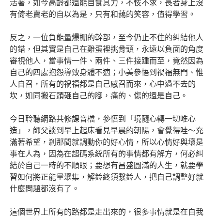
活著，如今高齡都還能自食其力，不忮不求，長者身上沒
有倚老賣老的自以為是，只有和藹的笑容，值得學習。
反之，一位負能量爆棚的幹部，至今仍止不住的糾結他人
的錯，但其實是自己在雞蛋裡挑骨頭，永遠以負面的角度
審視他人，當事情一件、兩件、三件接踵而至，竟然因為
自己的四處抱怨導致身體不適；小美參悟到禍福無門、惟
人自召，所有的禍福都是自己感召而來，心中過不去的
坎，如同搬石頭砸自己的腳，痛的、傷的還是自己。
今日聆聽網路共修課音檔，參悟到「境隨心轉一切唯心
造」，師父談到早上起床看見早晨的朝陽，會覺得哇～充
滿著希望，剎那間就調動你的好心情，所以心情好與壞是
事在人為，因為在超碼系統所有的事情都有解方，何必糾
結於自己一時的不順眼；要想有昌盛圓滿的人生，就要學
習如何將正能量聚集，解鈴終須繫鈴人，把自己調整好就
什麼問題都沒有了。
這個世界上所有的路都是走出來的，很多事情就是在自我