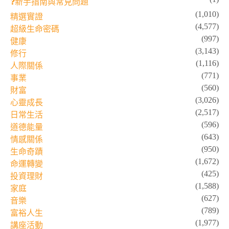
❓新手指南與常見問題
(1,010)
精選實證
(4,577)
超級生命密碼
(997)
健康
(3,143)
修行
(1,116)
人際關係
(771)
事業
(560)
財富
(3,026)
心靈成長
(2,517)
日常生活
(596)
道德能量
(643)
情感關係
(950)
生命奇蹟
(1,672)
命運轉變
(425)
投資理財
(1,588)
家庭
(627)
音樂
(789)
富裕人生
(1,977)
講座活動