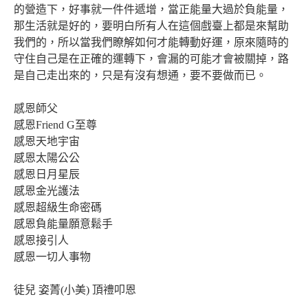
的營造下，好事就一件件遞增，當正能量大過於負能量，
那生活就是好的，要明白所有人在這個戲臺上都是來幫助
我們的，所以當我們瞭解如何才能轉動好運，原來隨時的
守住自己是在正確的運轉下，會漏的可能才會被關掉，路
是自己走出來的，只是有沒有想通，要不要做而已。
感恩師父
感恩Friend G至尊
感恩天地宇宙
感恩太陽公公
感恩日月星辰
感恩金光護法
感恩超級生命密碼
感恩負能量願意鬆手
感恩接引人
感恩一切人事物
徒兒 姿菁(小美) 頂禮叩恩