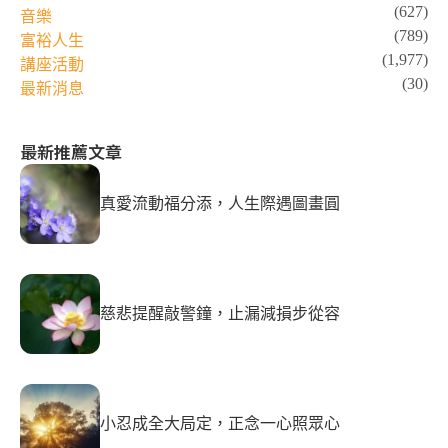
(627)
音樂
(789)
富裕人生
(1,977)
講座活動
(30)
最新消息
最新推薦文章
真愛流動福分添，人生際遇圖畫圓
慈悲提醒敲警鐘，止漏減損步從容
小忍成全大局定，正念一心照眾心