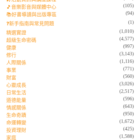
(105)
🎵音樂影音與媒體中心
(94)
📚好書導讀與出版專區
(1)
❓新手指南與常見問題
(1,010)
精選實證
(4,577)
超級生命密碼
(997)
健康
(3,143)
修行
(1,116)
人際關係
(771)
事業
(560)
財富
(3,026)
心靈成長
(2,517)
日常生活
(596)
道德能量
(643)
情感關係
(950)
生命奇蹟
(1,672)
命運轉變
(425)
投資理財
(1,588)
家庭