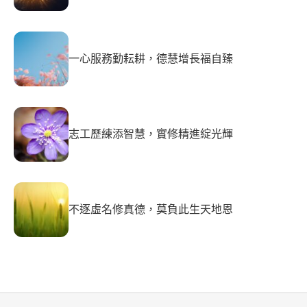
一心服務勤耘耕，德慧增長福自臻
志工歷練添智慧，實修精進綻光輝
不逐虛名修真德，莫負此生天地恩