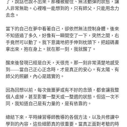
了，說話也說不出來。那種被壓住、無法動彈的狀態，讓
人非常無助。心裡唯一能想到的，只有師父，只能用念力
去念。
當下的自己在夢中看著自己，卻依然無法控制身體。後來
不知道過了多久，好像有一瞬間空了一下，突然之間，右
手竟然可以動了。我下意識地把手伸到枕頭下，把超碼書
拿出來，抱在身上。就在那一刻，我就醒了。
醒來後發現已經是白天，天很亮。那一刻非常清楚地感受
到——當自己正心正念時，才是真正的安心。有太陽、有
師父的照顧，內心是踏實的。
因為回想以前，每次做噩夢或有不好的念頭，都會讓我整
個人虛掉，甚至影響一整天或一整週的狀態。但這一次不
同，我知道自己是有力量的，是有依靠的。
總結下來，平時練習導師教導的各個方法，以及共修課中
學到的內容，這些細節真的很重要。當真正面對考驗的時