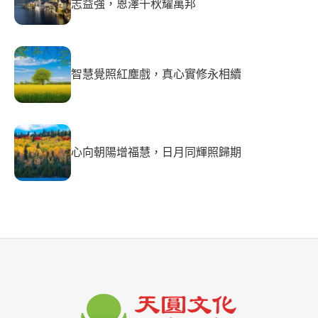
志益強，恩澤千秋耀萬邦
智慧覺照紅塵戲，真心實修永相續
心向朝陽增福慧，日月同輝照歸期