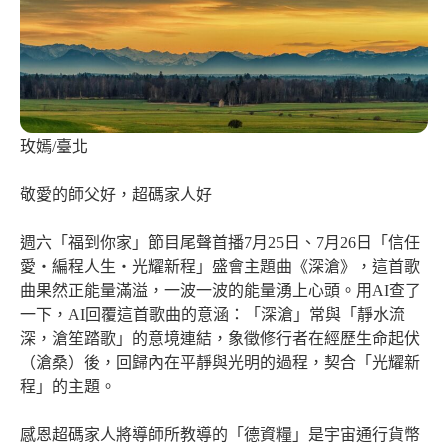
玫嫣/臺北
敬愛的師父好，超碼家人好
週六「福到你家」節目尾聲首播7月25日、7月26日「信任
愛・編程人生・光耀新程」盛會主題曲《深滄》，這首歌
曲果然正能量滿溢，一波一波的能量湧上心頭。用AI查了
一下，AI回覆這首歌曲的意涵：「深滄」常與「靜水流
深，滄笙踏歌」的意境連結，象徵修行者在經歷生命起伏
（滄桑）後，回歸內在平靜與光明的過程，契合「光耀新
程」的主題。
感恩超碼家人將導師所教導的「德資糧」是宇宙通行貨幣