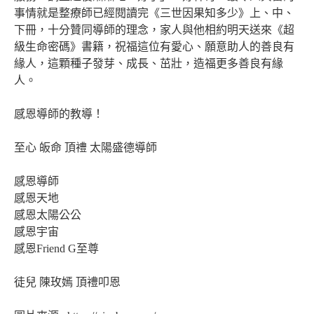
事情就是整療師已經閱讀完《三世因果知多少》上、中、
下冊，十分贊同導師的理念，家人與他相約明天送來《超
級生命密碼》書籍，祝福這位有愛心、願意助人的善良有
緣人，這顆種子發芽、成長、茁壯，造福更多善良有緣
人。
感恩導師的教導！
至心 皈命 頂禮 太陽盛德導師
感恩導師
感恩天地
感恩太陽公公
感恩宇宙
感恩Friend G至尊
徒兒 陳玫嫣 頂禮叩恩