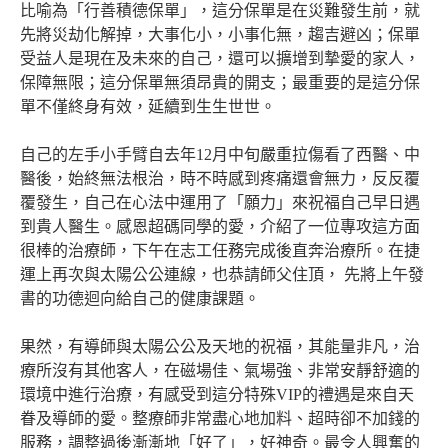
比喻為「行善積德保單」，這分保單是在災難發生前，就
先將災劫化解掉，大事化小，小事化無，趨吉避凶；保單
受益人是現在及未來的自己，還可以擴增到摯愛的家人，
保障無限；這分保單無須昂貴的開支；最重要的是這分保
單不僅終身有效，延續到生生世世。
自己的左手小手臂自去年12月中旬嚴重拉傷看了西醫、中
醫後，始終無法根治，時不時感到疼痛還會無力，反反覆
覆發生，自己在心法中運用了「願力」來祝福自己早日遇
到貴人醫生。感恩超碼同學的愛，介紹了一位專攻這方面
很棒的治療師，下午在志工任務完成後直奔治療所。在捷
運上再次與太陽公公連線，也恭請師父住頂， 先將上午發
書的功德迴向給自己的健康課題。
果然，有導師與太陽公公及天地的祝福，其能量非凡，治
療所沒有其他客人，在磁場佳、氣場強、非常安靜舒適的
環境中進行治療，有感受到這分特殊VIP的禮遇是來自天
眷及導師的愛。整療師非常盡心地加料、超時卻不加錢的
服務，調整過後漸漸地「好了」，好神奇。最令人興奮的