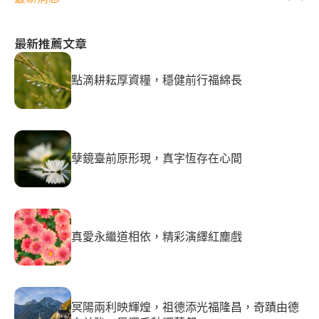
最新推薦文章
點滴耕耘厚資糧，穩健前行福綿長
孽鏡臺前原形現，真字恆存在心間
真愛永繼道相依，精彩演繹紅塵戲
冥陽兩利映輝煌，祖德添光福隆昌，奇蹟由德