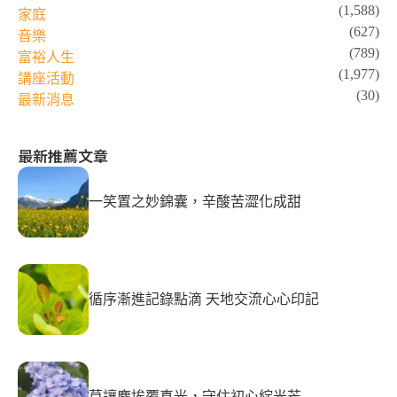
(1,588)
家庭
(627)
音樂
(789)
富裕人生
(1,977)
講座活動
(30)
最新消息
最新推薦文章
一笑置之妙錦囊，辛酸苦澀化成甜
循序漸進記錄點滴 天地交流心心印記
莫讓塵埃覆真光，守住初心綻光芒