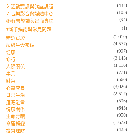
(434)
🎤活動資訊與講座課程
(105)
🎵音樂影音與媒體中心
(94)
📚好書導讀與出版專區
(1)
❓新手指南與常見問題
(1,010)
精選實證
(4,577)
超級生命密碼
(997)
健康
(3,143)
修行
(1,116)
人際關係
(771)
事業
(560)
財富
(3,026)
心靈成長
(2,517)
日常生活
(596)
道德能量
(643)
情感關係
(950)
生命奇蹟
(1,672)
命運轉變
(425)
投資理財