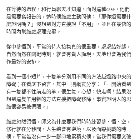
在等待的過程，和行員聊天才知道，面對這種case，他們
是需要寫報告的，這時候維庭主動問他：「那你還需要什
麼證明嗎？」沒想到對方直接說「不用」，並且在最快的
時間內幫維庭處理完畢。
從中參悟到，平常的待人接物真的很重要，處處結好緣，
自然而然在關鍵時刻，就會有貴人顯現，天地也會為我們
作最好的安排。
看到一個小短片，十隻羊分別用不同的方法越過路中央的
障礙；在看底下留言，其中一則網友分享：「一開始看到
有一隻都不往前走的羊，很生氣，心想：快走啊！結果沒
想到這隻羊用牠的方法直接把障礙移除，事實證明人的思
維很容易被侷限。」
維庭忽然領悟，師父為什麼要我們時時練習參、悟、空，
修行就在分秒間，人生總會有逆境，以及面臨挑戰的時
候，平常若沒有一步一腳印地累積火候，當我們需要突破