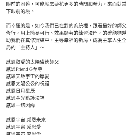
眼前的困難，可能就需要花更多的時間和精力，來面對當
下眼前的境。
而幸運的是，如今我們已在對的系統裡，跟著最好的師父
修行，用上簡易可行、效果顯著的練習法門，的確能夠幫
助我們在真修實練中，主導幸福的新局，成為主掌人生全
局的「主持人」～
感恩敬愛的太陽盛德師父
感恩Friend G至尊
感恩天地宇宙的厚愛
感恩太陽公公的祝福
感恩日月星辰
感恩金光點護法神
感恩一切因緣
感恩宇宙 感恩未來
感恩宇宙 感恩愛
感恩宇宙 感恩愛