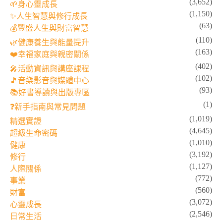
(3,652)
🌱身心靈成長
(1,150)
✨人生智慧與修行成長
(63)
💰豐盛人生與財富智慧
(110)
🌿健康養生與能量提升
(163)
❤️幸福家庭與親密關係
(402)
🎤活動資訊與講座課程
(102)
🎵音樂影音與媒體中心
(93)
📚好書導讀與出版專區
(1)
❓新手指南與常見問題
(1,019)
精選實證
(4,645)
超級生命密碼
(1,010)
健康
(3,192)
修行
(1,127)
人際關係
(772)
事業
(560)
財富
(3,072)
心靈成長
(2,546)
日常生活