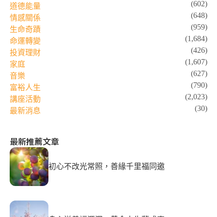
(602)
道德能量
(648)
情感關係
(959)
生命奇蹟
(1,684)
命運轉變
(426)
投資理財
(1,607)
家庭
(627)
音樂
(790)
富裕人生
(2,023)
講座活動
(30)
最新消息
最新推薦文章
初心不改光常照，善緣千里福同邀