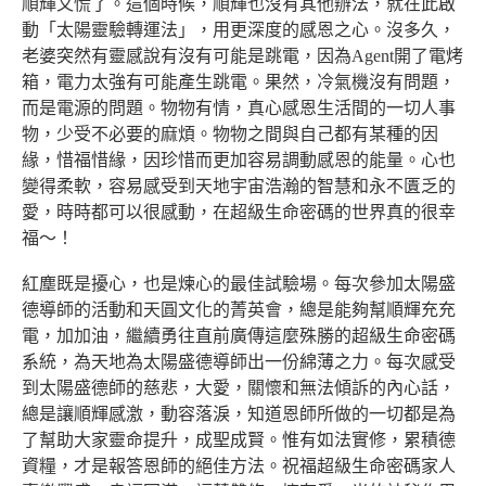
順輝又慌了。這個時候，順輝也沒有其他辦法，就在此啟
動「太陽靈驗轉運法」，用更深度的感恩之心。沒多久，
老婆突然有靈感說有沒有可能是跳電，因為Agent開了電烤
箱，電力太強有可能產生跳電。果然，冷氣機沒有問題，
而是電源的問題。物物有情，真心感恩生活間的一切人事
物，少受不必要的麻煩。物物之間與自己都有某種的因
緣，惜福惜緣，因珍惜而更加容易調動感恩的能量。心也
變得柔軟，容易感受到天地宇宙浩瀚的智慧和永不匱乏的
愛，時時都可以很感動，在超級生命密碼的世界真的很幸
福～！
紅塵既是擾心，也是煉心的最佳試驗場。每次參加太陽盛
德導師的活動和天圓文化的菁英會，總是能夠幫順輝充充
電，加加油，繼續勇往直前廣傳這麼殊勝的超級生命密碼
系統，為天地為太陽盛德導師出一份綿薄之力。每次感受
到太陽盛德師的慈悲，大愛，關懷和無法傾訴的內心話，
總是讓順輝感激，動容落淚，知道恩師所做的一切都是為
了幫助大家靈命提升，成聖成賢。惟有如法實修，累積德
資糧，才是報答恩師的絕佳方法。祝福超級生命密碼家人