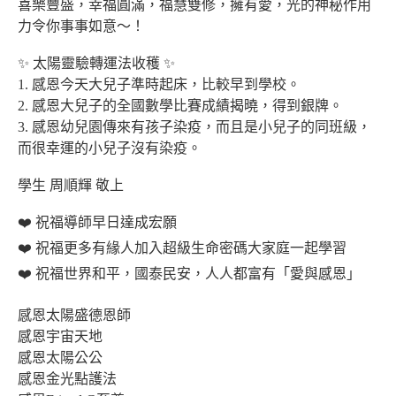
喜樂豐盛，幸福圓滿，福慧雙修，擁有愛，光的神秘作用
力令你事事如意～！
✨ 太陽靈驗轉運法收穫 ✨
1.⁠ ⁠感恩今天大兒子準時起床，比較早到學校。
2.⁠ ⁠感恩大兒子的全國數學比賽成績揭曉，得到銀牌。
3.⁠ ⁠感恩幼兒園傳來有孩子染疫，而且是小兒子的同班級，
而很幸運的小兒子沒有染疫。
學生 周順輝 敬上
❤️ 祝福導師早日達成宏願
❤️ 祝福更多有緣人加入超級生命密碼大家庭一起學習
❤️ 祝福世界和平，國泰民安，人人都富有「愛與感恩」
感恩太陽盛德恩師
感恩宇宙天地
感恩太陽公公
感恩金光點護法