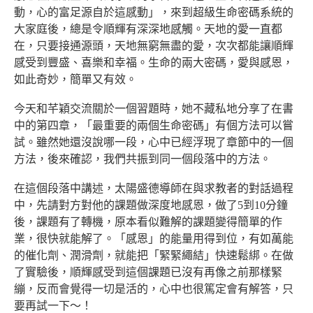
動，心的富足源自於這感動」，來到超級生命密碼系統的
大家庭後，總是令順輝有深深地感觸。天地的愛一直都
在，只要接通源頭，天地無窮無盡的愛，次次都能讓順輝
感受到豐盛、喜樂和幸福。生命的兩大密碼，愛與感恩，
如此奇妙，簡單又有效。
今天和芊穎交流關於一個習題時，她不藏私地分享了在書
中的第四章，「最重要的兩個生命密碼」有個方法可以嘗
試。雖然她還沒說哪一段，心中已經浮現了章節中的一個
方法，後來確認，我們共振到同一個段落中的方法。
在這個段落中講述，太陽盛德導師在與求教者的對話過程
中，先請對方對他的課題做深度地感恩，做了5到10分鐘
後，課題有了轉機，原本看似難解的課題變得簡單的作
業，很快就能解了。「感恩」的能量用得到位，有如萬能
的催化劑、潤滑劑，就能把「緊緊繩結」快速鬆綁。在做
了實驗後，順輝感受到這個課題已沒有再像之前那樣緊
繃，反而會覺得一切是活的，心中也很篤定會有解答，只
要再試一下～！