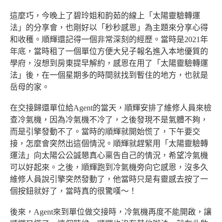
這麼巧，今晚上了碧玲姐和韵茹的線上「太陽靈驗轉運
法」的分享會，也剛好以「秒秒感恩」為主題來分享心得
和收穫。順輝還記得一個非常深刻的經歷。當時是2021年
年底，當時租了一個單位方便大兒子報名進入本地優質的
學府，沒想到房東提早解約，感恩在用了「太陽靈驗轉運
法」後，在一個星期多的時間就找到暫住的地方，也就是
岳母的家。
在交接歸還單位給Agent的當天，順輝安排了維修人員來檢
查冷氣機，因為冷氣機不冷了，之後發現不是氣體不夠，
而是引擎發動不了。當時的順輝就開始慌了，下午要交
接，怎麼會突然出這個情況。順輝就趕緊用「太陽靈驗轉
運法」向太陽公公誠懇真心稟告自己的情況，希望冷氣機
可以好起來。之後，順輝跑到冷氣機旁向它感恩，沒多久
維修人員說引擎突然發動了，他當時只是有靈感去按了一
個按鈕就好了，當時真的很驚嘆～！
後來，Agent來到單位做交接時，冷氣機再度不能開啟，讓