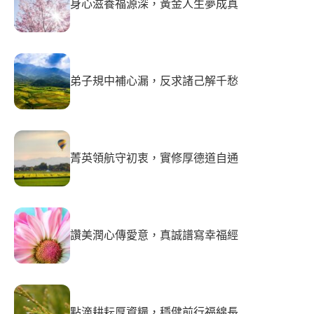
身心滋養福源深，黃金人生夢成真
弟子規中補心漏，反求諸己解千愁
菁英領航守初衷，實修厚德道自通
讚美潤心傳愛意，真誠譜寫幸福經
點滴耕耘厚資糧，穩健前行福綿長