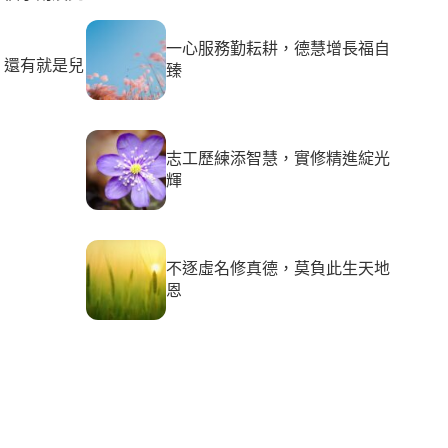
一心服務勤耘耕，德慧增長福自
、還有就是兒
臻
。
志工歷練添智慧，實修精進綻光
輝
不逐虛名修真德，莫負此生天地
恩