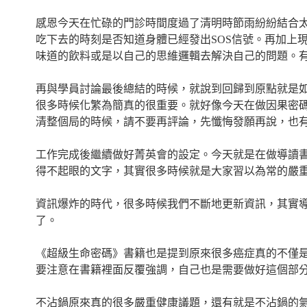
感恩今天在忙碌的門診時間度過了清明時節雨紛紛結合
吃下去的時刻是否知道身體已經發出SOS信號。再加上
味道的飲料或是以自己的思維邏輯去解決自己的問題。
再與學員討論最後總結的時候，就說到回歸到原點就是如
很多時候化繁為簡真的很重要。就好像今天在做因果密
清整個局的時候，請不要再評論，先懺悔發願再說，也
工作完成後繼續做好菁英會的設定。今天就是在做導讀
得不起眼的文字，其實很多時候就是大家習以為常的嚴
資訊爆炸的時代，很多時候我們不斷地更新資訊，其實
了。
《超級生命密碼》書籍也是提到原來很多癌症真的不僅
要注意在書籍裡面反覆強調，自己也是需要做好這個部
不沾鍋原來真的很多嚴重健康議題，還有就是不沾鍋的