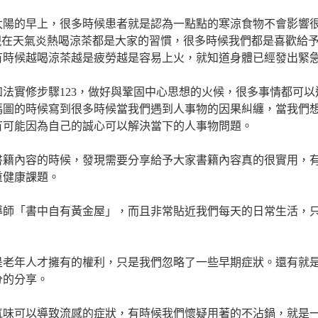
太陽的早上，很多時候患者就是認為一點點的寒涼食物不會影響
現在天氣炎熱喝涼茶都是大家的習慣，很多時候我們都是喜歡給
有時候越喝涼茶越是疲勞越是容易上火，就知道身體已經發出緊
法實修步驟123，做好與鞏固中心思想的火候，很多事情都可以
碼圖的時候寫到很多時候當我們遇到人事物的因果糾纏，當我們
有可能因為自己的誠心可以解決當下的人事物問題。
書籍內容的時候，發現需要分享給予大家書籍內容真的很實用，
重健康課題。
導師「書中自有黃金屋」，而且非常貼近我們每天的日常生活，
是老年人才擁有的權利，只是我們忽略了一些早期症狀。還有就
分的分享。
氣味可以導致流感的症狀，有時候我們懷疑用著的不沾鍋，就是