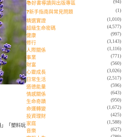
(94)
📚好書導讀與出版專區
(1)
❓新手指南與常見問題
(1,010)
精選實證
(4,577)
超級生命密碼
(997)
健康
(3,143)
修行
(1,116)
人際關係
(771)
事業
(560)
財富
(3,026)
心靈成長
(2,517)
日常生活
(596)
道德能量
(643)
情感關係
(950)
生命奇蹟
(1,672)
命運轉變
(425)
投資理財
(1,588)
家庭
鍋」「塑料玩
(627)
音樂
(789)