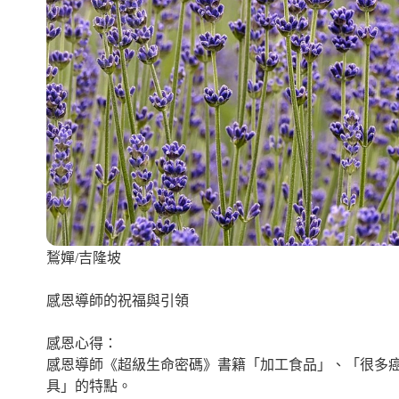
鶖嬋/吉隆坡
感恩導師的祝福與引領
感恩心得：
感恩導師《超級生命密碼》書籍「加工食品」、「很多
具」的特點。