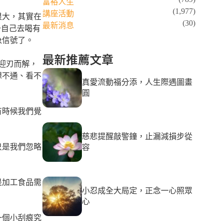
富裕人生
(1,977)
講座活動
很大，其實在
(30)
最新消息
予自己去喝有
急信號了。
最新推薦文章
迎刃而解，
想不通、看不
真愛流動福分添，人生際遇圖畫
圓
有時候我們覺
慈悲提醒敲警鐘，止漏減損步從
只是我們忽略
容
是加工食品需
小忍成全大局定，正念一心照眾
心
一個小刮痕究