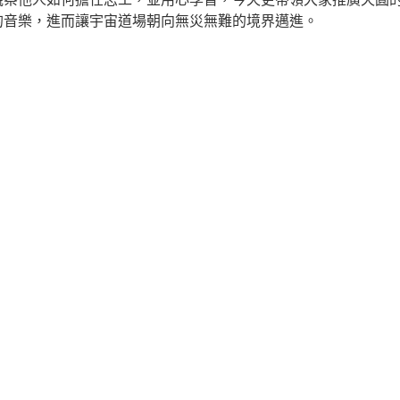
的音樂，進而讓宇宙道場朝向無災無難的境界邁進。