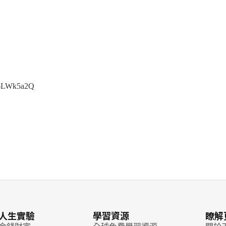
G6LWk5a2Q
人生實驗
學習資源
瞭解