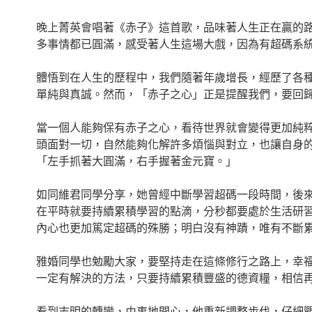
晚上菁英會唱著《赤子》這首歌，品味著人生正在贏的
多事情都已圓滿，感受著人生這場大戲，因為有超碼系
體悟到在人生的歷程中，我們隨著年歲增長，經歷了各
單純與真誠。然而，「赤子之心」正是提醒我們，要回
當一個人能夠保有赤子之心，看待世界就會變得更加純
頭面對一切，自然能夠化解許多煩惱與對立，也讓自身
「左手抓著大圓滿，右手握著金元寶。」
如同維君同學分享，她曾經中斷學習超碼一段時間，後
在平時就要持續累積學習的點滴，分秒都要處於生活研
內心也更加篤定超碼的殊勝；明白沒有神蹟，唯有不斷
雅婚同學也勉勵大家，要堅持走在這條修行之路上，幸
一定有解決的方法，只要持續累積豐盛的德資糧，相信
看到志明的轉變，由衷地開心，他重新調整步伐，仔細