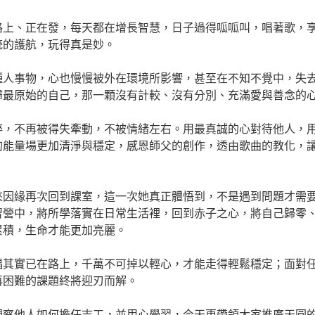
路上、正在發，每天都在增長智慧，日子過得呱呱叫，唱著歌，
統的護航，玩得真是妙。
種人事物，心也慢慢被外在環境所影響，甚至在不知不覺中，失
歸最原始的自己，那一顆沒有計較、沒有分別、充滿愛與善念的
粹，不再被得失牽動，不被情緒左右。用最真誠的心對待他人，
的能量場更加清淨與穩定，感恩師父的創作，透由歌曲的教化，
來因緣再次回到課室，這一次她真正體悟到，不是遇到問題才需
習營中，將所學落實在日常生活裡，回到赤子之心，將自己歸零
累積，生命才能更加亮麗。
福其實已在路上，千萬不可掉以輕心，才能走得輕鬆穩定；面對
再困難的課題終將迎刃而解。
觀察他人如何擔任志工，並用心學習，今天更帶領大家推廣天圓