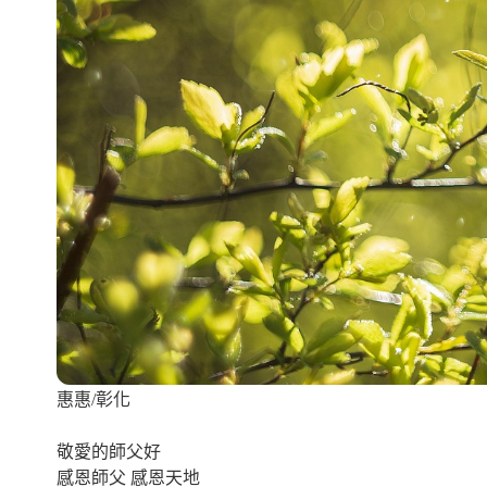
惠惠/彰化
敬愛的師父好
感恩師父 感恩天地