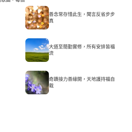
善念常存惜此生，聞言反省步步
真
大道至簡勤實修，所有安排皆福
流
奇蹟接力善緣開，天地護持福自
栽