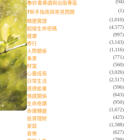
(94)
📚好書導讀與出版專區
(1)
❓新手指南與常見問題
(1,010)
精選實證
(4,577)
超級生命密碼
(997)
健康
(3,143)
修行
(1,116)
人際關係
(771)
事業
(560)
財富
(3,026)
心靈成長
(2,517)
日常生活
(596)
道德能量
(643)
情感關係
(950)
生命奇蹟
(1,672)
命運轉變
(425)
投資理財
(1,588)
家庭
(627)
音樂
(789)