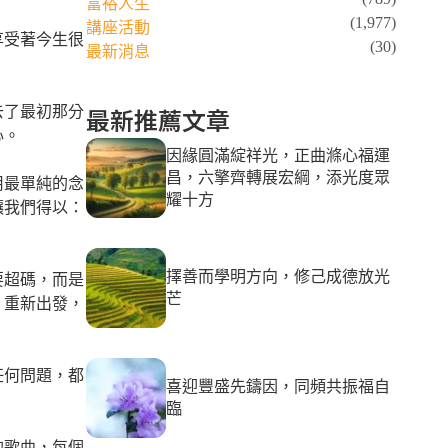
富裕人生
(1,977)
講座活動
享受著今生很
(30)
最新消息
最新推薦文章
去了最初那分
心。
因緣圓滿綻祥光，正曲滌心福運
昌，六擎齊轉展宏綱，添光度眾
用最單純的念
耀十方
讓我們得以：
擇善而學明方向，修己成德放光
要超碼，而是
芒
、重新出發，
任何問題，都
喜迎豐盛先鑄因，同頻共振福自
臨
的歌曲，每個