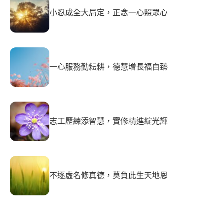
小忍成全大局定，正念一心照眾心
一心服務勤耘耕，德慧增長福自臻
志工歷練添智慧，實修精進綻光輝
不逐虛名修真德，莫負此生天地恩