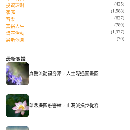
(425)
投資理財
(1,588)
家庭
(627)
音樂
(789)
富裕人生
(1,977)
講座活動
(30)
最新消息
最新實證
真愛流動福分添，人生際遇圖畫圓
慈悲提醒敲警鐘，止漏減損步從容