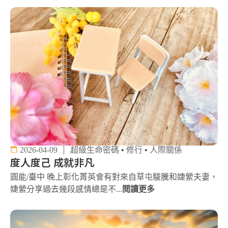
2026-04-09
超級生命密碼
•
修行
•
人際關係
度人度己 成就非凡
圓能/臺中 晚上彰化菁英會有對來自草屯駿騰和婕縈夫妻，
婕縈分享過去幾段感情總是不...
閱讀更多