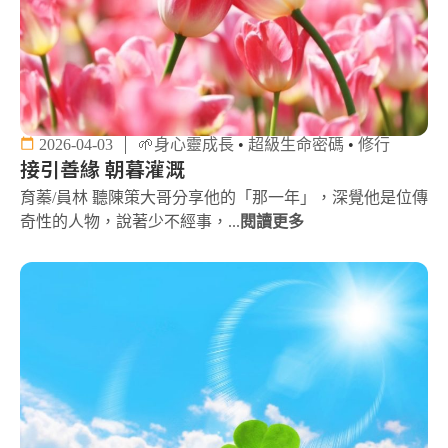
2026-04-03
🌱身心靈成長
•
超級生命密碼
•
修行
接引善緣 朝暮灌溉
育蓁/員林 聽陳策大哥分享他的「那一年」，深覺他是位傳
奇性的人物，說著少不經事，...
閱讀更多