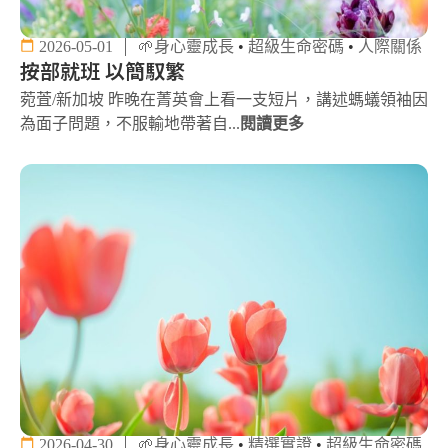
2026-05-01
🌱身心靈成長
•
超級生命密碼
•
人際關係
按部就班 以簡馭繁
菀萓/新加坡 昨晚在菁英會上看一支短片，講述螞蟻領袖因
為面子問題，不服輸地帶著自...
閱讀更多
2026-04-30
🌱身心靈成長
•
精選實證
•
超級生命密碼