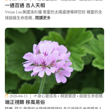
一通百通 吉人天相
Vivian Liu/美國洛杉磯 敬愛的太陽盛德導師您好 親愛的全
球超級生命密碼...
閱讀更多
2026-04-13
🌱身心靈成長
•
精選實證
•
超級生命密碼
端正視聽 移風易俗
駿騰 /草屯 敬愛的太陽盛德導師好 各位超級生命密碼家人