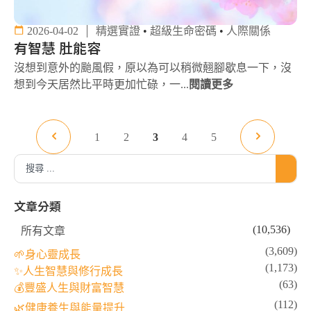
2026-04-02
精選實證
•
超級生命密碼
•
人際關係
有智慧 肚能容
沒想到意外的颱風假，原以為可以稍微翹腳歇息一下，沒
想到今天居然比平時更加忙碌，一...
閱讀更多
1
2
3
4
5
文章分類
(10,536)
所有文章
(3,609)
🌱身心靈成長
(1,173)
✨人生智慧與修行成長
(63)
💰豐盛人生與財富智慧
(112)
🌿健康養生與能量提升