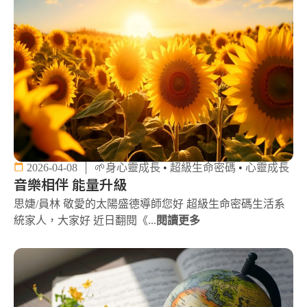
2026-04-08
🌱身心靈成長
•
超級生命密碼
•
心靈成長
音樂相伴 能量升級
思婕/員林 敬愛的太陽盛德導師您好 超級生命密碼生活系
統家人，大家好 近日翻閱《...
閱讀更多