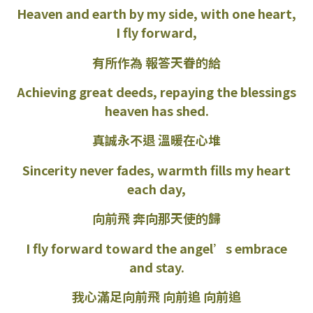
Heaven and earth by my side, with one heart,
I fly forward,
有所作為 報答天眷的給
Achieving great deeds, repaying the blessings
heaven has shed.
真誠永不退 溫暖在心堆
Sincerity never fades, warmth fills my heart
each day,
向前飛 奔向那天使的歸
I fly forward toward the angel’s embrace
and stay.
我心滿足向前飛 向前追 向前追