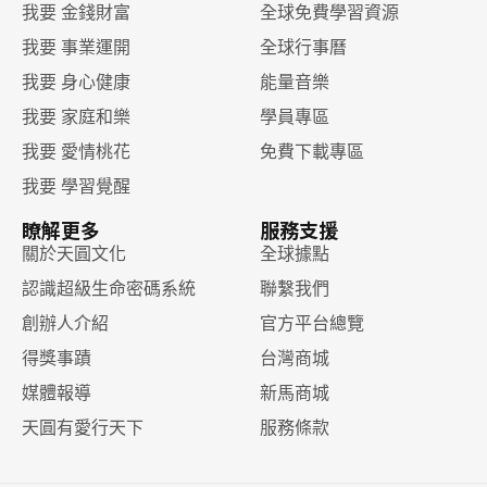
我要 金錢財富
全球免費學習資源
我要 事業運開
全球行事曆
我要 身心健康
能量音樂
我要 家庭和樂
學員專區
我要 愛情桃花
免費下載專區
我要 學習覺醒
瞭解更多
服務支援
關於天圓文化
全球據點
認識超級生命密碼系統
聯繫我們
創辦人介紹
官方平台總覽
得獎事蹟
台灣商城
媒體報導
新馬商城
天圓有愛行天下
服務條款