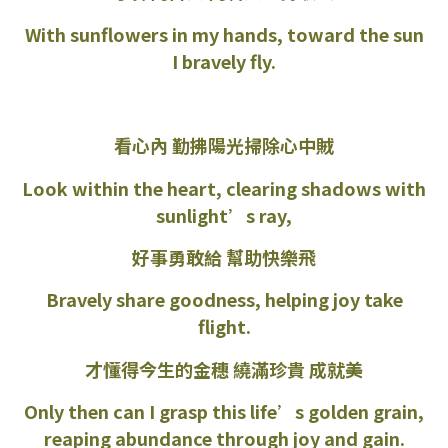
With sunflowers in my hands, toward the sun
I bravely fly.
看心內 勤拂陽光掃除心中賊
Look within the heart, clearing shadows with
sunlight’s ray,
好事勇敢給 幫助快樂飛
Bravely share goodness, helping joy take
flight.
才懂得今生的金穗 繞滿珍貴 成就美
Only then can I grasp this life’s golden grain,
reaping abundance through joy and gain.