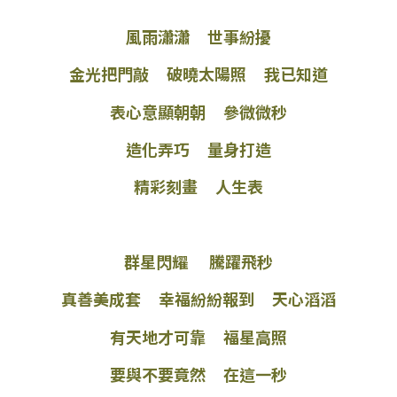
風雨瀟瀟 世事紛擾
金光把門敲 破曉太陽照 我已知道
表心意顯朝朝 參微微秒
造化弄巧 量身打造
精彩刻畫 人生表
群星閃耀 騰躍飛秒
真善美成套 幸福紛紛報到 天心滔滔
有天地才可靠 福星高照
要與不要竟然 在這一秒