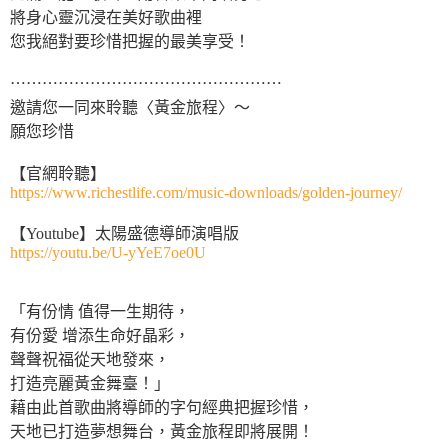
將身心靈沉浸在美好歌曲裡
您我絕對要珍惜把握的最美享受！
⋯⋯⋯⋯⋯⋯⋯⋯⋯⋯⋯⋯⋯⋯⋯⋯⋯
邀請您一同來聆聽〈黃金旅程〉～
願您珍惜
【官網聆聽】
https://www.richestlife.com/music-downloads/golden-journey/
【Youtube】太陽盛德導師演唱版
https://youtu.be/U-yYeE7oe0U
「有份情 值得一生期待，
有份愛 增添生命好晶彩，
聲聲祝福從天地發來，
打造亮麗黃金舞臺！」
藉由此首歌曲將導師的字句經典把握珍惜，
天地已打造夢想舞台，黃金旅程即將展開！