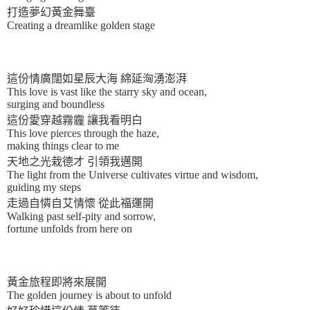
打造夢幻黃金舞臺
Creating a dreamlike golden stage
這份情廣闊如星辰大海 綿延洶湧澎湃
This love is vast like the starry sky and ocean,
surging and boundless
這份愛穿越霧霾 讓我看明白
This love pierces through the haze,
making things clear to me
天地之光栽德才 引領我邁開
The light from the Universe cultivates virtue and wisdom,
guiding my steps
走過自憐自艾情懷 從此福運開
Walking past self-pity and sorrow,
fortune unfolds from here on
黃金旅程即將來展開
The golden journey is about to unfold