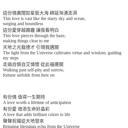
這份情廣闊如星辰大海 綿延洶湧澎湃
This love is vast like the starry sky and ocean,
surging and boundless
這份愛穿越霧霾 讓我看明白
This love pierces through the haze,
making things clear to me
天地之光栽德才 引領我邁開
The light from the Universe cultivates virtue and wisdom, guiding
my steps
走過自憐自艾情懷 從此福運開
Walking past self-pity and sorrow,
fortune unfolds from here on
有份情 值得一生期待
A love worth a lifetime of anticipation
有份愛 增添生命好晶彩
A love that adds brilliant colors to life
聲聲祝福從天地發來
Bringing blessings echo from the Universe