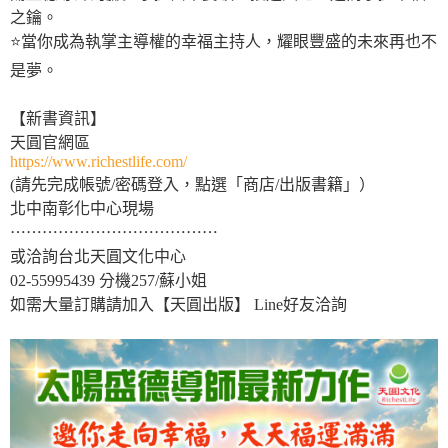
之鑰。
⭐️當你成為執掌主導權的幸福主持人，耀眼豐盛的未來再也不
是夢。
【新書資訊】
天圓官網區
https://www.richestlife.com/
(請先完成帳號/密碼登入，點選「商店/出版書籍」）
北中南彰化中心現場
⋯⋯⋯⋯⋯⋯⋯⋯⋯⋯⋯⋯⋯
或洽詢台北天圓文化中心
02-55995439 分機257/蘇小姐
如需大量訂購請加入【天圓出版】 Line好友洽詢