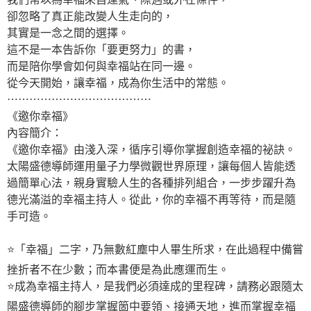
卻忽略了真正能改變人生走向的，
其實是一念之間的選擇。
這不是一本告訴你「要更努力」的書，
而是陪你學會如何與幸福站在同一邊。
從今天開始，讓幸福，成為你生活中的常態。
⋯⋯⋯⋯⋯⋯⋯⋯⋯⋯⋯⋯⋯
《邀你幸福》
內容簡介：
《邀你幸福》由淺入深，循序引導你掌握創造幸福的祕訣。
太陽盛德導師運用量子力學微觀世界原理，讓每個人皆能透
過簡單心法，親身實驗人生的各種排列組合，一步步躍升為
德光滿溢的幸福主持人。從此，你的幸福不再等待，而是隨
手可造。
⭐️「幸福」二字，乃無數紅塵中人畢生所求，在此過程中備嘗
挫折者不在少數；而本書便是為此應運而生。
⭐️成為幸福主持人，是我們必須達成的里程碑，請務必跟隨太
陽盛德導師的腳步掌握箇中要領、接通天地，進而掌握幸福